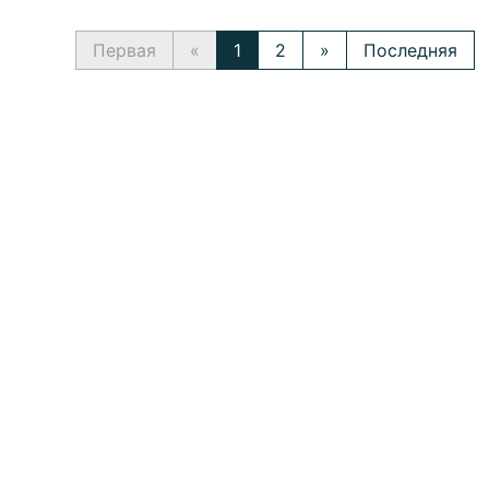
Первая
«
1
2
»
Последняя